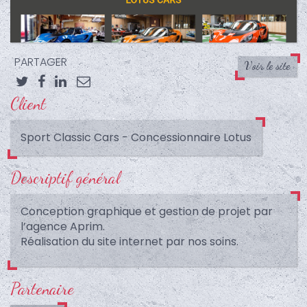
PARTAGER
Voir le site
Client
Twitter
Facebook
LinkedIn
Email
Sport Classic Cars - Concessionnaire Lotus
Descriptif général
Conception graphique et gestion de projet par
l’agence Aprim.
Réalisation du site internet par nos soins.
Partenaire