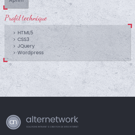
Aprim
Profil technique
HTML5
CSS3
JQuery
Wordpress