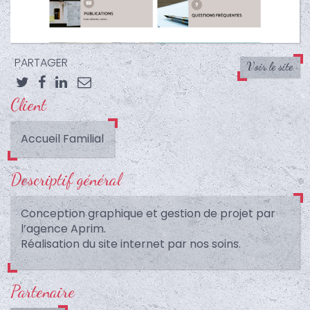
PARTAGER
Voir le site
Client
Twitter
Facebook
LinkedIn
Email
Accueil Familial
Descriptif général
Conception graphique et gestion de projet par
l’agence Aprim.
Réalisation du site internet par nos soins.
Partenaire